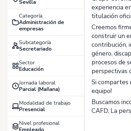
Sevilla
experiencia en
titulación ofici
Categoría
Administración de
Creemos firme
empresas
construir un e
Subcategoría
contribución, 
Secretariado
género, disca
procesos de se
Sector
Educación
perspectivas 
Si compartes n
Jornada laboral
Parcial (Mañana)
equipo!
Buscamos inco
Modalidad de trabajo
Presencial
CAFD. La perso
Nivel profesional
Empleado